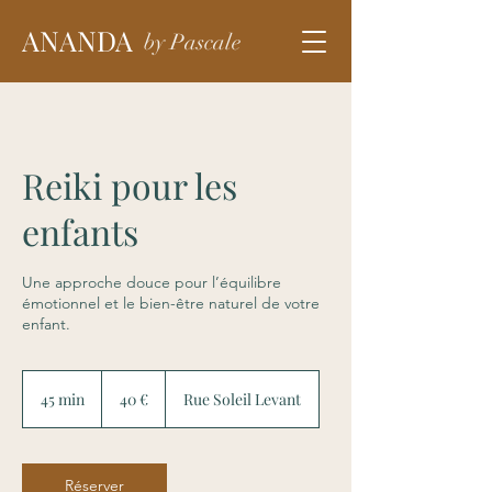
ANANDA
by Pascale
Reiki pour les
enfants
Une approche douce pour l’équilibre
émotionnel et le bien-être naturel de votre
enfant.
40
euros
45 min
4
40 €
Rue Soleil Levant
5
m
i
n
Réserver