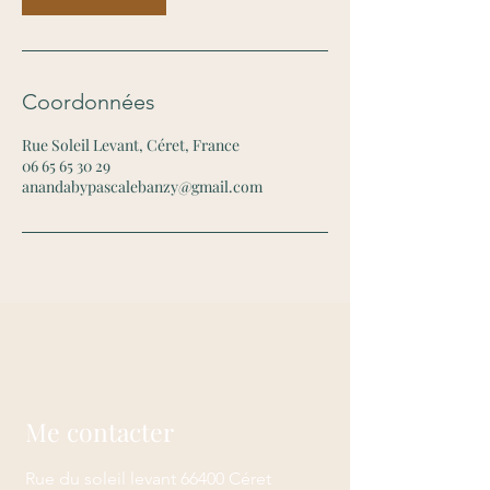
Coordonnées
Rue Soleil Levant, Céret, France
06 65 65 30 29
anandabypascalebanzy@gmail.com
Me contacter
Rue du soleil levant 66400 Céret