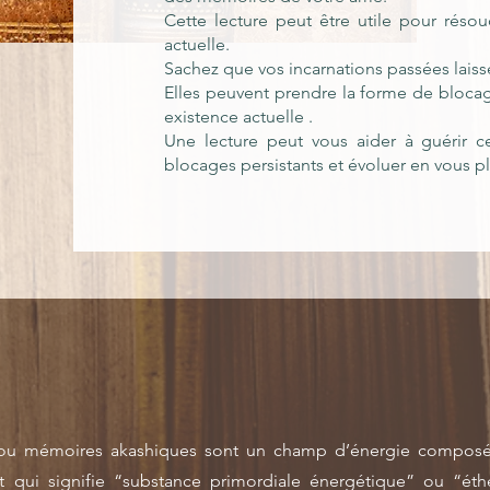
Cette lecture peut être utile pour réso
actuelle.
Sachez que vos incarnations passées lais
Elles peuvent prendre la forme de blocag
existence actuelle .
Une lecture peut vous aider à guérir ce
blocages persistants et évoluer en vous p
rs ou mémoires akashiques sont un champ d’énergie composé
qui signifie “substance primordiale énergétique” ou “éthe