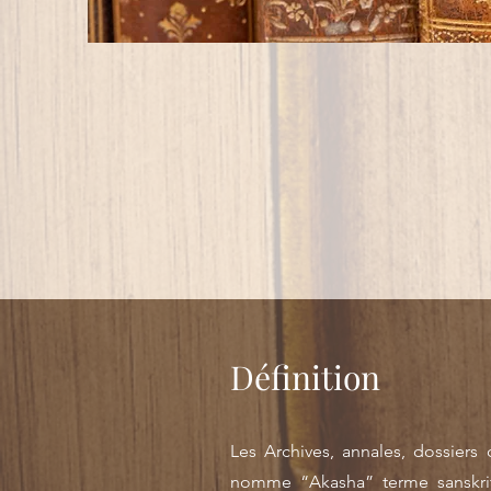
Définition
Les Archives, annales, dossie
nomme “Akasha” terme sanskrit 