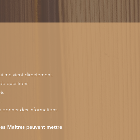
qui me vient directement.
 de questions.
é.
.
s donner des informations.
les Maîtres peuvent mettre