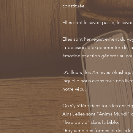
constituée.
Elles sont le savoir passé, le savo
Elles sont l’enregistrement du v
la décision d’expérimenter de l
émotion et action générés au cour
D’ailleurs, les Archives Akashiq
laquelle nous avons tous nos livr
notre vécu.
On s’y réfère dans tous les ensei
Ainsi, elles sont “Anima Mundi” 
“livre de vie” dans la bible,
“Royaume des formes et des idée