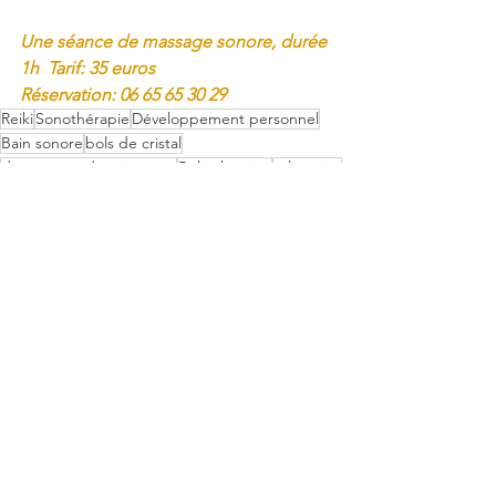
Une séance de massage sonore, durée 
1h  Tarif: 35 euros
Réservation: 06 65 65 30 29 
Reiki
Sonothérapie
Développement personnel
Bain sonore
bols de cristal
découverte de soi même
Bols tibétains
relaxation
Bien être
Vibrations
détente
instruments vibratoires
Massage Sonore
Bain Sonore
Voyage Sonore
Voir tout
Posts récents