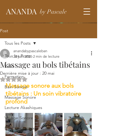
ANANDA
by Pascale
Post
Tous les Posts
anandabypascaleban
Tous les Posts
22 juin 2025
2 min de lecture
Massage au bols tibétains
Reiki
Dernière mise à jour :
20 mai
Formation
Noté NaN étoiles sur 5.
Massage sonore aux bols 
Bain Sonore
tibétains : Un soin vibratoire 
Massage Sonore
profond
Lecture Akashiques
Voyage Sonore
Massage sonore